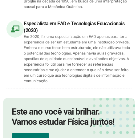
Broglie na década de 1950, em busca de uma interpretação
causal para a Mecânica Quântica.
Especialista em EAD e Tecnologias Educacionais
(2020)
Em 2020, fiz uma especialização em EAD apenas para ter a
experiência de ser um estudante em uma instituição privada.
Embora o curso fosse bem estruturado, ele não utilizava todo
o potencial das tecnologias. Apenas havia aulas gravadas,
apostilas de qualidade questionável e avaliações objetivas. A
experiência foi útil para me fornecer as referências
necessárias e me ajudar a entender o que não deve ser feito
em um curso que usa tecnologias digitais de informação e
comunicação.
Este ano você vai brilhar.
Vamos estudar Física juntos!