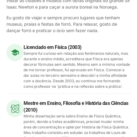
visitar as cidades e museus com obras originais do grande Sir
Isaac Newton e para caçar a aurora boreal na Noruega.
Eu gosto de viajar e sempre procuro lugares que tenham
museus, praias e festas de forró. Para relaxar, gosto de
dançar forró e praticar o ócio sem fazer nada.
Licenciado em Física (2003)
Sempre fui curioso em relação aos fenômenos naturais, mas
durante o ensino médio, acreditava que Física era apenas
decorar fórmulas sem sentido. Mesmo sem a mínima vontade
de me tornar professor, fui aprovado em Física. Comecei a
dar aulas no terceiro semestre e descobri a minha afinidade
com a docência. Desde 2003, eu continuo me formando
como professor na 'prática e na reflexão sobre a prática'.
Mestre em Ensino, Filosofia e História das Ciências
(2010)
Minha dissertação seria sobre Ensino de Física Quântica,
porém, devido a tretas acadêmicas, precisei mudar minha
área de concentração e optei por História da Física Quântica.
Meu trabalho consistiu em estudar os trabalhos de Louis de