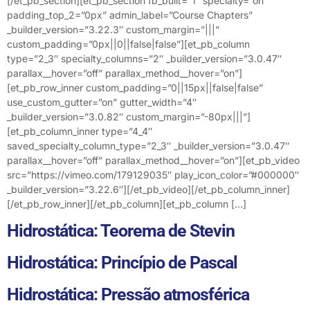
[/et_pb_section][et_pb_section fb_built=”1″ specialty=”on”
padding_top_2=”0px” admin_label=”Course Chapters”
_builder_version=”3.22.3″ custom_margin=”|||”
custom_padding=”0px||0||false|false”][et_pb_column
type=”2_3″ specialty_columns=”2″ _builder_version=”3.0.47″
parallax__hover=”off” parallax_method__hover=”on”]
[et_pb_row_inner custom_padding=”0||15px||false|false”
use_custom_gutter=”on” gutter_width=”4″
_builder_version=”3.0.82″ custom_margin=”-80px|||”]
[et_pb_column_inner type=”4_4″
saved_specialty_column_type=”2_3″ _builder_version=”3.0.47″
parallax__hover=”off” parallax_method__hover=”on”][et_pb_video
src=”https://vimeo.com/179129035″ play_icon_color=”#000000″
_builder_version=”3.22.6″][/et_pb_video][/et_pb_column_inner]
[/et_pb_row_inner][/et_pb_column][et_pb_column […]
Hidrostática: Teorema de Stevin
Hidrostática: Princípio de Pascal
Hidrostática: Pressão atmosférica