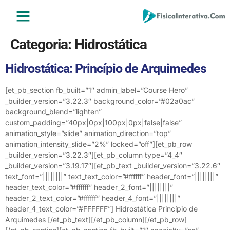
ENSINO MÉDIO
ENSINO SUPERIOR
ÁREA DO ALUNO
Categoria:
Hidrostática
Hidrostática: Princípio de Arquimedes
[et_pb_section fb_built=”1″ admin_label=”Course Hero”
_builder_version=”3.22.3″ background_color=”#02a0ac”
background_blend=”lighten”
custom_padding=”40px|0px|100px|0px|false|false”
animation_style=”slide” animation_direction=”top”
animation_intensity_slide=”2%” locked=”off”][et_pb_row
_builder_version=”3.22.3″][et_pb_column type=”4_4″
_builder_version=”3.19.17″][et_pb_text _builder_version=”3.22.6″
text_font=”||||||||” text_text_color=”#ffffff” header_font=”||||||||”
header_text_color=”#ffffff” header_2_font=”||||||||”
header_2_text_color=”#ffffff” header_4_font=”||||||||”
header_4_text_color=”#FFFFFF”] Hidrostática Princípio de
Arquimedes [/et_pb_text][/et_pb_column][/et_pb_row]