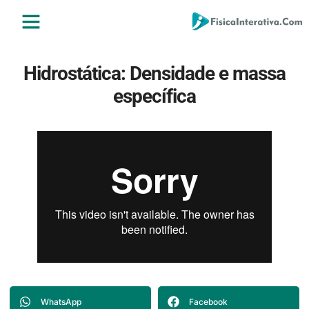
ENSINO MÉDIO
ENSINO SUPERIOR
ÁREA DO ALUNO
Hidrostática: Densidade e massa
específica
WhatsApp
Facebook