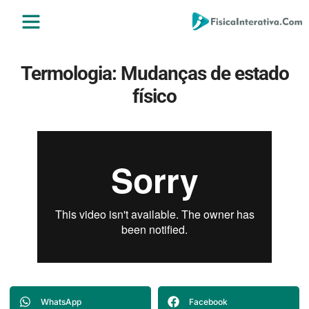
ENSINO MÉDIO
ENSINO SUPERIOR
ÁREA DO ALUNO
Termologia: Mudanças de estado
físico
WhatsApp
Facebook