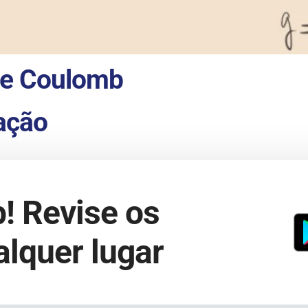
 de Coulomb
ação
! Revise os
lquer lugar