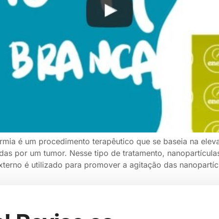
rmia é um procedimento terapêutico que se baseia na elev
das por um tumor. Nesse tipo de tratamento, nanopartícula
terno é utilizado para promover a agitação das nanopartí