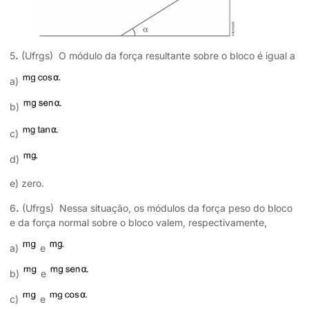
5
.
(Ufrgs) O módulo da força resultante sobre o bloco é igual a
a)
b)
c)
d)
e) zero.
6
.
(Ufrgs) Nessa situação, os módulos da força peso do bloco
e da força normal sobre o bloco valem, respectivamente,
a)
e
b)
e
c)
e