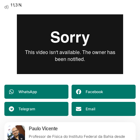
d)
WhatsApp
Facebook
Telegram
Email
Paulo Vicente
Professor de Física do Instituto Federal da Bahia desde