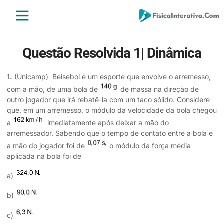
ENSINO MÉDIO
ENSINO SUPERIOR
ÁREA DO ALUNO
Questão Resolvida 1| Dinâmica
1
.
(Unicamp) Beisebol é um esporte que envolve o arremesso,
com a mão, de uma bola de
de massa na direção de
outro jogador que irá rebatê-la com um taco sólido. Considere
que, em um arremesso, o módulo da velocidade da bola chegou
a
imediatamente após deixar a mão do
arremessador. Sabendo que o tempo de contato entre a bola e
a mão do jogador foi de
o módulo da força média
aplicada na bola foi de
a)
b)
c)