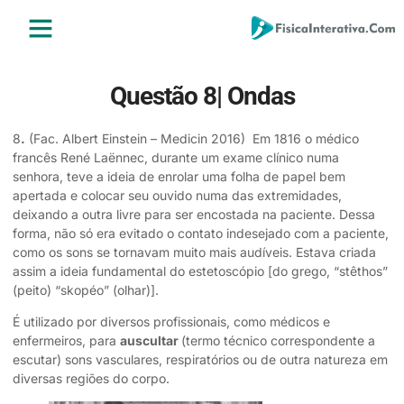
ENSINO MÉDIO
ENSINO SUPERIOR
ÁREA DO ALUNO
Questão 8| Ondas
8
.
(Fac. Albert Einstein – Medicin 2016) Em 1816 o médico
francês René Laënnec, durante um exame clínico numa
senhora, teve a ideia de enrolar uma folha de papel bem
apertada e colocar seu ouvido numa das extremidades,
deixando a outra livre para ser encostada na paciente. Dessa
forma, não só era evitado o contato indesejado com a paciente,
como os sons se tornavam muito mais audíveis. Estava criada
assim a ideia fundamental do estetoscópio [do grego, “stêthos”
(peito) “skopéo” (olhar)].
É utilizado por diversos profissionais, como médicos e
enfermeiros, para
auscultar
(termo técnico correspondente a
escutar) sons vasculares, respiratórios ou de outra natureza em
diversas regiões do corpo.