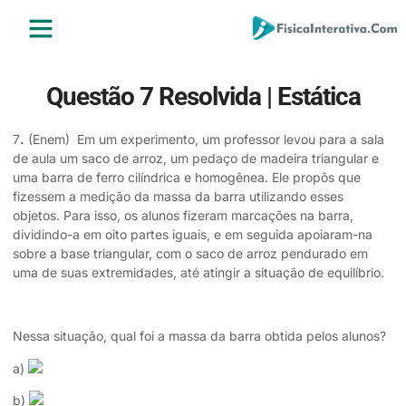
ENSINO MÉDIO
ENSINO SUPERIOR
ÁREA DO ALUNO
Questão 7 Resolvida | Estática
7
.
(Enem) Em um experimento, um professor levou para a sala
de aula um saco de arroz, um pedaço de madeira triangular e
uma barra de ferro cilíndrica e homogênea. Ele propôs que
fizessem a medição da massa da barra utilizando esses
objetos. Para isso, os alunos fizeram marcações na barra,
dividindo-a em oito partes iguais, e em seguida apoiaram-na
sobre a base triangular, com o saco de arroz pendurado em
uma de suas extremidades, até atingir a situação de equilíbrio.
Nessa situação, qual foi a massa da barra obtida pelos alunos?
a)
b)