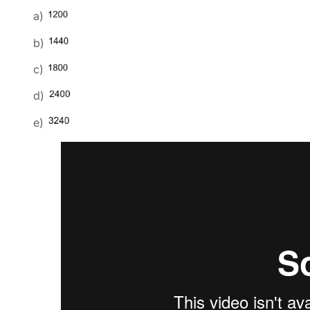
a)
b)
c)
d)
e)