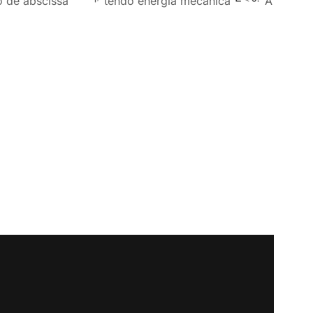
o de abscissa
tendo energia mecânica
A
r