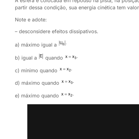
A esfera é colocada em repouso na pista, na posiçã
partir dessa condição, sua energia cinética tem valo
Note e adote:
– desconsidere efeitos dissipativos.
a) máximo igual a
b) igual a
quando
c) mínimo quando
d) máximo quando
e) máximo quando