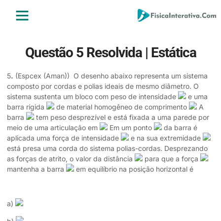
ENSINO MÉDIO
ENSINO SUPERIOR
ÁREA DO ALUNO
Questão 5 Resolvida | Estática
5
.
(Espcex (Aman)) O desenho abaixo representa um sistema
composto por cordas e polias ideais de mesmo diâmetro. O
sistema sustenta um bloco com peso de intensidade
e uma
barra rígida
de material homogêneo de comprimento
A
barra
tem peso desprezível e está fixada a uma parede por
meio de uma articulação em
Em um ponto
da barra é
aplicada uma força de intensidade
e na sua extremidade
está presa uma corda do sistema polias-cordas. Desprezando
as forças de atrito, o valor da distância
para que a força
mantenha a barra
em equilíbrio na posição horizontal é
a)