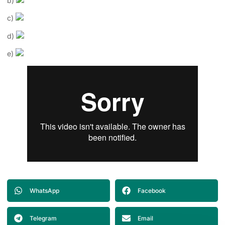
b)
c)
d)
e)
WhatsApp
Facebook
Telegram
Email