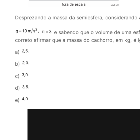
Desprezando a massa da semiesfera, considerando a
e sabendo que o volume de uma esf
correto afirmar que a massa do cachorro, em kg, é 
a)
b)
c)
d)
e)