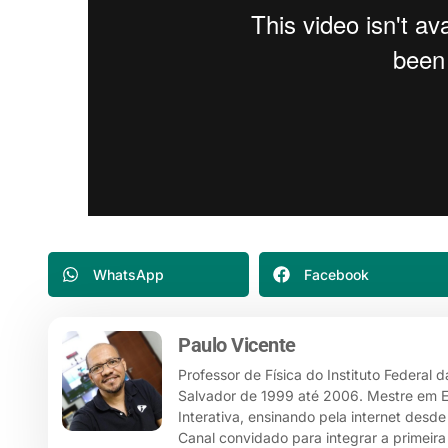
WhatsApp
Facebook
Paulo Vicente
Professor de Física do Instituto Federal 
Salvador de 1999 até 2006. Mestre em Ensi
Interativa, ensinando pela internet desd
Canal convidado para integrar a primeira