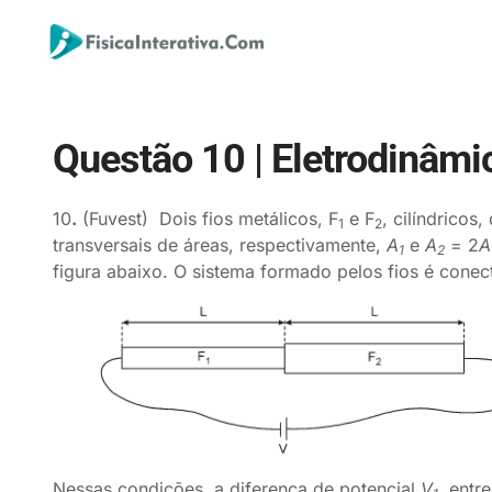
Questão 10 | Eletrodinâmi
10
.
(Fuvest) Dois fios metálicos, F
e F
, cilíndricos
1
2
transversais de áreas, respectivamente,
A
e
A
= 2
A
1
2
figura abaixo. O sistema formado pelos fios é cone
Nessas condições, a diferença de potencial
V
, entr