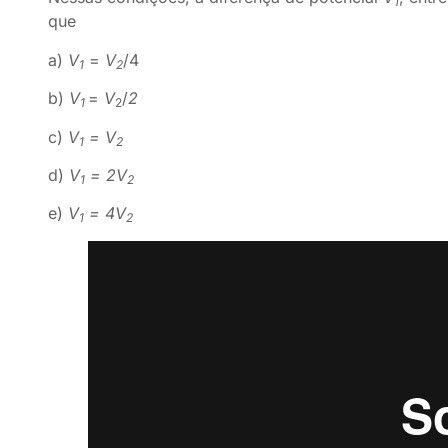
1
que
a)
V
=
V
/4
1
2
b)
V
=
V
/
2
1
2
c)
V
= V
1
2
d)
V
= 2V
1
2
e)
V
= 4V
1
2