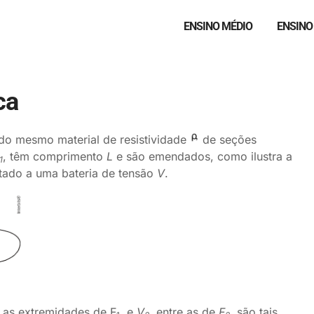
ENSINO MÉDIO
ENSINO
ca
, do mesmo material de resistividade
de seções
, têm comprimento
L
e são emendados, como ilustra a
1
ctado a uma bateria de tensão
V
.
e as extremidades de F
, e
V
, entre as de
F
,
são tais