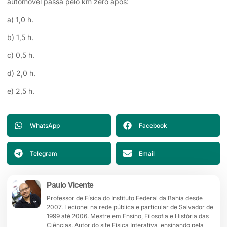
automóvel passa pelo km zero após:
a) 1,0 h.
b) 1,5 h.
c) 0,5 h.
d) 2,0 h.
e) 2,5 h.
WhatsApp
Facebook
Telegram
Email
Paulo Vicente
Professor de Física do Instituto Federal da Bahia desde
2007. Lecionei na rede pública e particular de Salvador de
1999 até 2006. Mestre em Ensino, Filosofia e História das
Ciências. Autor do site Física Interativa, ensinando pela