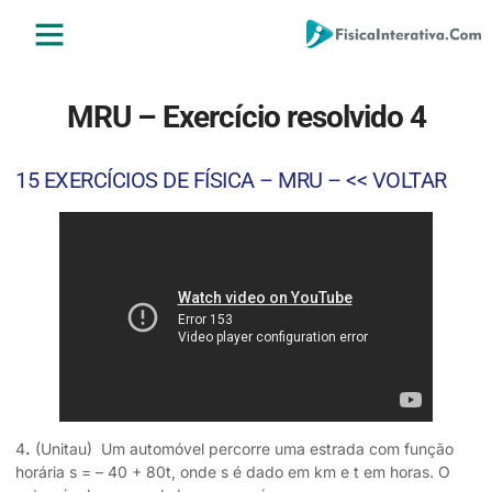
ENSINO MÉDIO
ENSINO SUPERIOR
ÁREA DO ALUNO
MRU – Exercício resolvido 4
15 EXERCÍCIOS DE FÍSICA – MRU – << VOLTAR
4
.
(Unitau) Um automóvel percorre uma estrada com função
horária s = – 40 + 80t, onde s é dado em km e t em horas. O