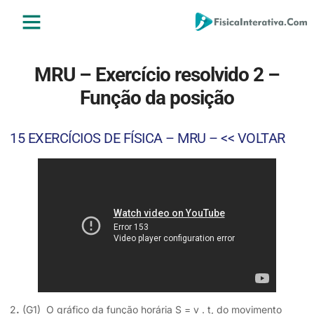
ENSINO MÉDIO
ENSINO SUPERIOR
ÁREA DO ALUNO
MRU – Exercício resolvido 2 –
Função da posição
15 EXERCÍCIOS DE FÍSICA – MRU – << VOLTAR
2
.
(G1) O gráfico da função horária S = v . t, do movimento