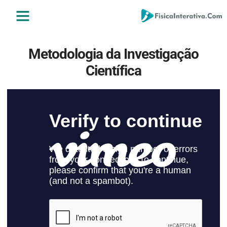
ENSINO MÉDIO
ENSINO SUPERIOR
ÁREA DO ALUNO
Metodologia da Investigação
Científica