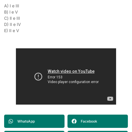
A) I e III
B) l e V
C) lI e III
D) II e IV
E) II e V
WhatsApp
Facebook