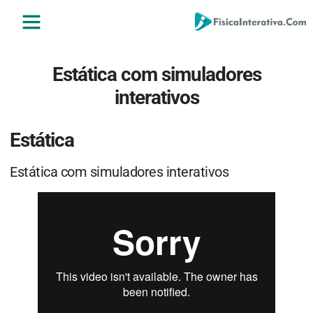
ENSINO MÉDIO
ENSINO SUPERIOR
ÁREA DO ALUNO
Estática com simuladores
interativos
Estática
Estática com simuladores interativos