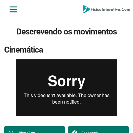
ENSINO MÉDIO
ENSINO SUPERIOR
ÁREA DO ALUNO
Descrevendo os movimentos
Cinemática
WhatsApp
Facebook