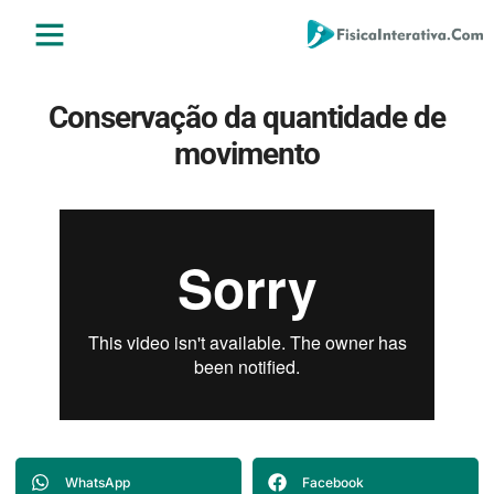
ENSINO MÉDIO
ENSINO SUPERIOR
ÁREA DO ALUNO
Conservação da quantidade de
movimento
WhatsApp
Facebook