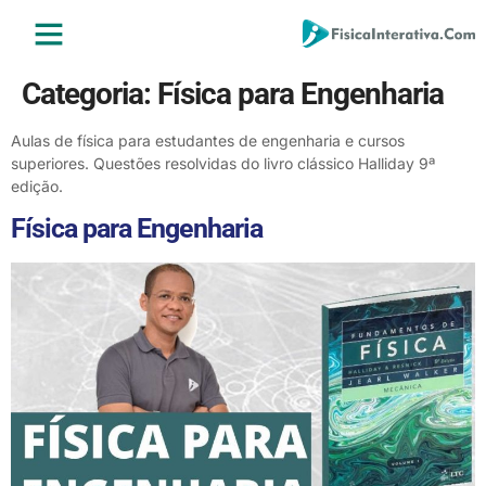
ENSINO MÉDIO
ENSINO SUPERIOR
ÁREA DO ALUNO
Categoria:
Física para Engenharia
Aulas de física para estudantes de engenharia e cursos
superiores. Questões resolvidas do livro clássico Halliday 9ª
edição.
Física para Engenharia